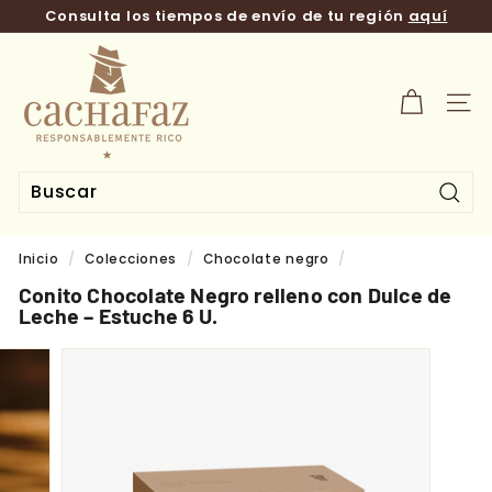
Ir
Consulta los tiempos de envío de tu región
aquí
directamente
diapositivas
al
T
pausa
contenido
i
e
NAV
n
d
a
C
Busc
a
Inicio
/
Colecciones
/
Chocolate negro
/
c
h
Conito Chocolate Negro relleno con Dulce de
Leche – Estuche 6 U.
a
f
a
z