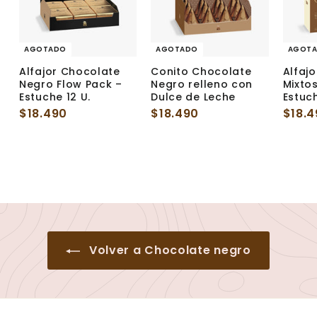
AGOTADO
AGOTADO
AGOT
Alfajor Chocolate
Conito Chocolate
Alfaj
Negro Flow Pack –
Negro relleno con
Mixto
Estuche 12 U.
Dulce de Leche
Estuch
$18.490
$
$18.490
$
$18.
1
1
8
8
.
.
4
4
9
9
0
0
Volver a Chocolate negro