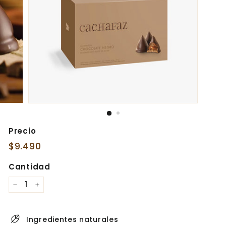
Precio
Precio
$9.490
$9.490
habitual
Cantidad
−
+
Ingredientes naturales