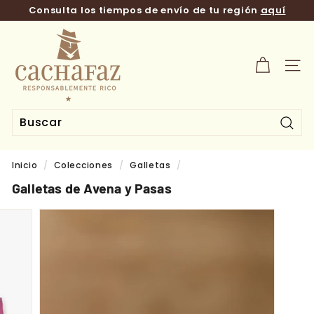
Ir
Consulta los tiempos de envío de tu región
aquí
directamente
diapositivas
al
T
pausa
contenido
i
e
NAV
n
d
a
C
Busc
a
Inicio
/
Colecciones
/
Galletas
/
c
h
Galletas de Avena y Pasas
a
f
a
z