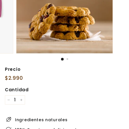
Precio
Precio
$2.990
$2.990
habitual
Cantidad
−
+
Ingredientes naturales