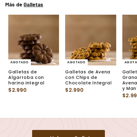
Más de
Galletas
AGOTADO
AGOTADO
AGOT
Galletas de
Galletas de Avena
Galle
Algarroba con
con Chips de
Grano
harina integral
Chocolate Integral
Avena
y Man
$2.990
$
$2.990
$
$2.9
2
2
.
.
9
9
9
9
0
0